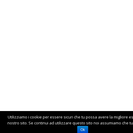
Utilizziamo i cookie per essere sicuri che tu possa avere la migliore e
nostro sito. Se continui ad utilizzare questo sito noi assumiamo che tu 
Ok