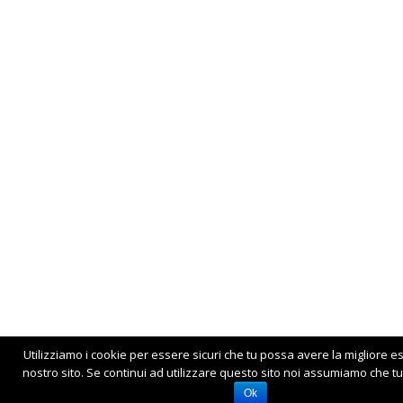
Utilizziamo i cookie per essere sicuri che tu possa avere la migliore e
nostro sito. Se continui ad utilizzare questo sito noi assumiamo che tu 
Ok