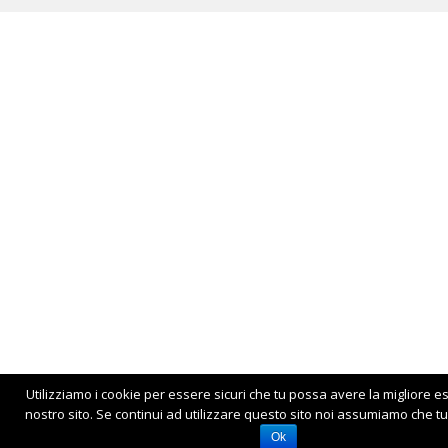
Utilizziamo i cookie per essere sicuri che tu possa avere la migliore e
nostro sito. Se continui ad utilizzare questo sito noi assumiamo che tu 
Ok