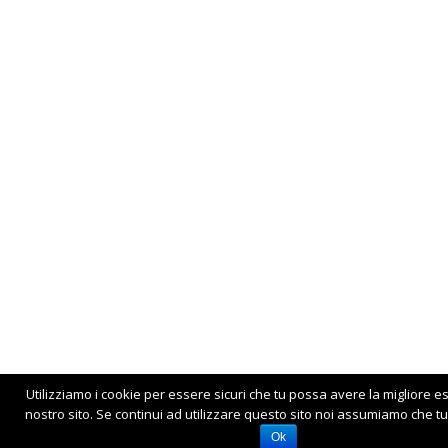
Utilizziamo i cookie per essere sicuri che tu possa avere la migliore e
nostro sito. Se continui ad utilizzare questo sito noi assumiamo che tu 
Ok