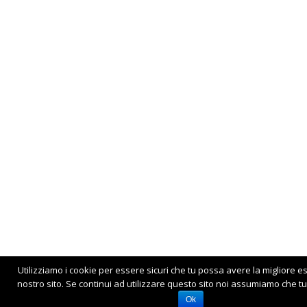
Utilizziamo i cookie per essere sicuri che tu possa avere la migliore e
nostro sito. Se continui ad utilizzare questo sito noi assumiamo che tu 
Ok