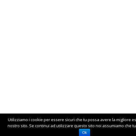
Utilizziamo i cookie per essere sicuri che tu possa avere la migliore e
nostro sito. Se continui ad utilizzare questo sito noi assumiamo che tu 
Ok