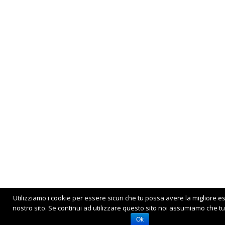
Utilizziamo i cookie per essere sicuri che tu possa avere la migliore e
nostro sito. Se continui ad utilizzare questo sito noi assumiamo che tu 
Ok