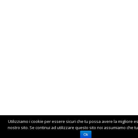
Utilizziamo i cookie per essere sicuri che tu possa avere la migliore e
nostro sito. Se continui ad utilizzare questo sito noi assumiamo che tu 
Ok