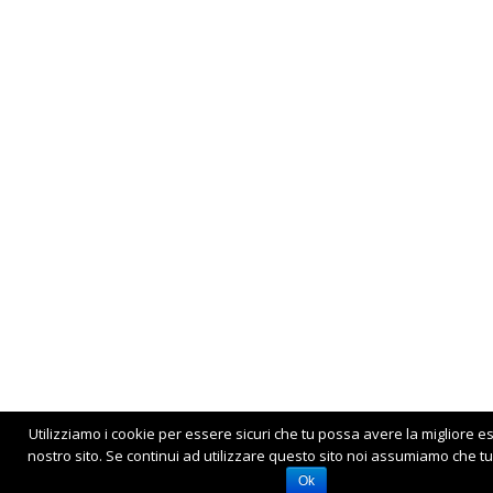
Utilizziamo i cookie per essere sicuri che tu possa avere la migliore e
nostro sito. Se continui ad utilizzare questo sito noi assumiamo che tu 
Ok