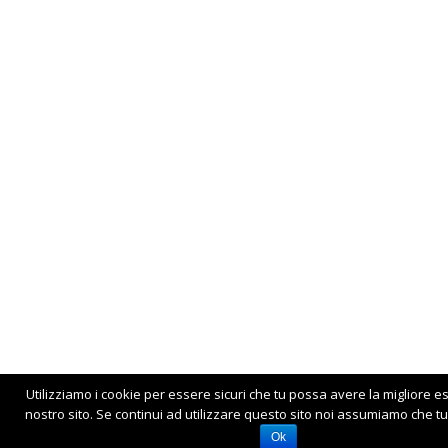
Utilizziamo i cookie per essere sicuri che tu possa avere la migliore e
nostro sito. Se continui ad utilizzare questo sito noi assumiamo che tu 
Ok