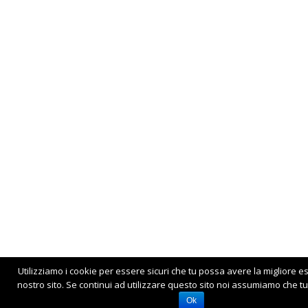
Utilizziamo i cookie per essere sicuri che tu possa avere la migliore e
nostro sito. Se continui ad utilizzare questo sito noi assumiamo che tu 
Ok