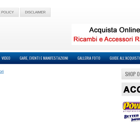
 POLICY
DISCLAIMER
VIDEO
GARE, EVENTI E MANIFESTAZIONI
GALLERIA FOTO
GUIDE ALL’ACQUIST
ori
SHOP O