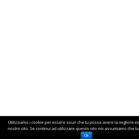
Utilizziamo i cookie per essere sicuri che tu possa avere la migliore e
nostro sito. Se continui ad utilizzare questo sito noi assumiamo che tu 
Ok