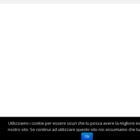
Utilizziamo i cookie per essere sicuri che tu possa avere la migliore e
nostro sito. Se continui ad utilizzare questo sito noi assumiamo che tu 
Ok