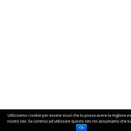
Utilizziamo i cookie per essere sicuri che tu possa avere la migliore e
nostro sito. Se continui ad utilizzare questo sito noi assumiamo che tu 
Ok