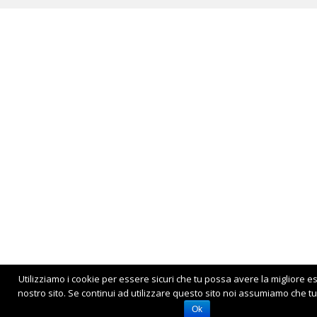
Utilizziamo i cookie per essere sicuri che tu possa avere la migliore e
nostro sito. Se continui ad utilizzare questo sito noi assumiamo che tu 
Ok