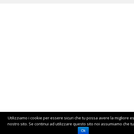
Utilizziamo i cookie per essere sicuri che tu possa avere la migliore e
nostro sito. Se continui ad utilizzare questo sito noi assumiamo che tu 
Ok