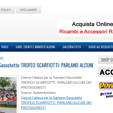
 POLICY
DISCLAIMER
VIDEO
GARE, EVENTI E MANIFESTAZIONI
GALLERIA FOTO
GUIDE ALL’ACQUIST
ori
SHOP O
o-Sassotetto TROFEO SCARFIOTTI: PARLANO ALCUNI
Cresce l’attesa per la Sarnano-Sassotetto
TROFEO SCARFIOTTI: PARLANO ALCUNI DEI
PROTAGONISTI
Source: Automotornews
Cresce l’attesa per la Sarnano-Sassotetto
TROFEO SCARFIOTTI: PARLANO ALCUNI DEI
PROTAGONISTI