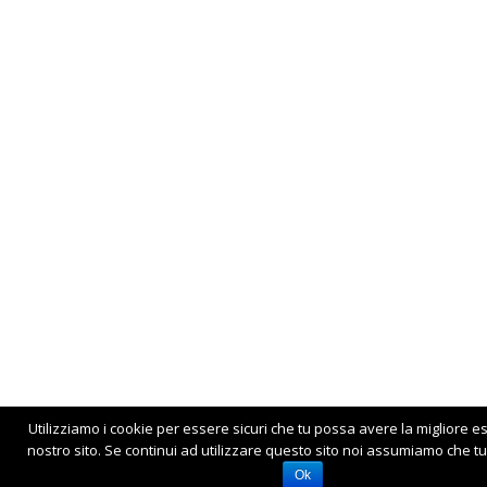
Utilizziamo i cookie per essere sicuri che tu possa avere la migliore e
nostro sito. Se continui ad utilizzare questo sito noi assumiamo che tu 
Ok