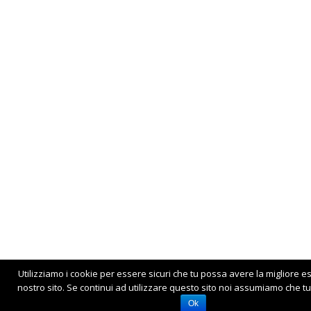
Utilizziamo i cookie per essere sicuri che tu possa avere la migliore e
nostro sito. Se continui ad utilizzare questo sito noi assumiamo che tu 
Ok