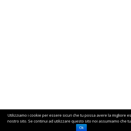
Utilizziamo i cookie per essere sicuri che tu possa avere la migliore e
nostro sito. Se continui ad utilizzare questo sito noi assumiamo che tu 
Ok