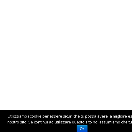
Utilizziamo i cookie per essere sicuri che tu possa avere la migliore e
nostro sito. Se continui ad utilizzare questo sito noi assumiamo che tu 
Ok