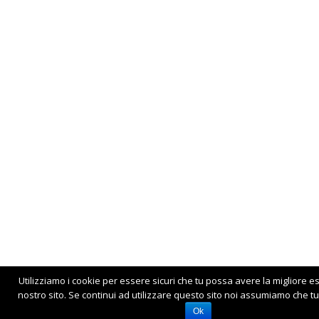
Utilizziamo i cookie per essere sicuri che tu possa avere la migliore e
nostro sito. Se continui ad utilizzare questo sito noi assumiamo che tu 
Ok