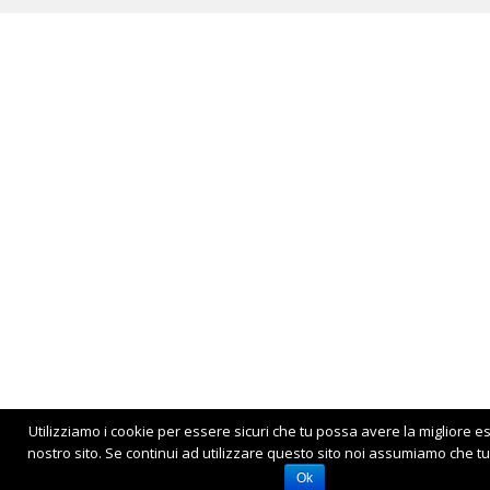
Utilizziamo i cookie per essere sicuri che tu possa avere la migliore e
nostro sito. Se continui ad utilizzare questo sito noi assumiamo che tu 
Ok