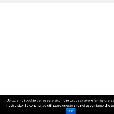
Utilizziamo i cookie per essere sicuri che tu possa avere la migliore e
nostro sito. Se continui ad utilizzare questo sito noi assumiamo che tu 
Ok