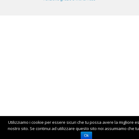
Utilizziamo i cookie per essere sicuri che tu possa avere la migliore e
nostro sito. Se continui ad utilizzare questo sito noi assumiamo che tu 
Ok