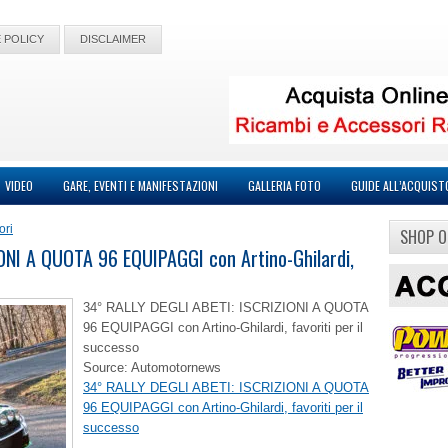
 POLICY
DISCLAIMER
VIDEO
GARE, EVENTI E MANIFESTAZIONI
GALLERIA FOTO
GUIDE ALL’ACQUIST
ori
SHOP O
ONI A QUOTA 96 EQUIPAGGI con Artino-Ghilardi,
34° RALLY DEGLI ABETI: ISCRIZIONI A QUOTA
96 EQUIPAGGI con Artino-Ghilardi, favoriti per il
successo
Source: Automotornews
34° RALLY DEGLI ABETI: ISCRIZIONI A QUOTA
96 EQUIPAGGI con Artino-Ghilardi, favoriti per il
successo