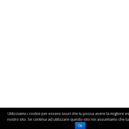
Utilizziamo i cookie per essere sicuri che tu possa avere la migliore e
nostro sito. Se continui ad utilizzare questo sito noi assumiamo che tu 
Ok