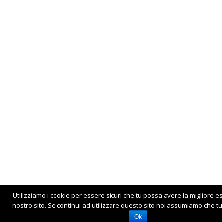
Utilizziamo i cookie per essere sicuri che tu possa avere la migliore e
nostro sito. Se continui ad utilizzare questo sito noi assumiamo che tu 
Ok