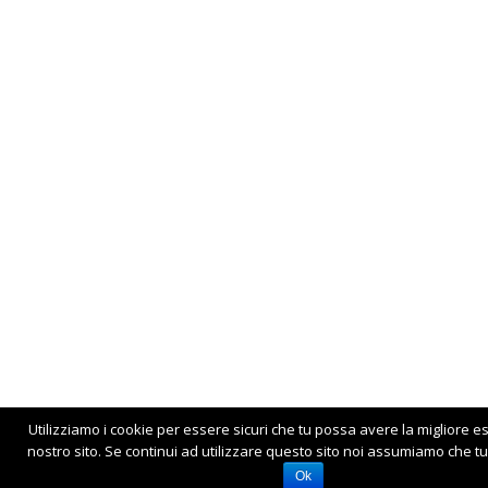
Utilizziamo i cookie per essere sicuri che tu possa avere la migliore e
nostro sito. Se continui ad utilizzare questo sito noi assumiamo che tu 
Ok