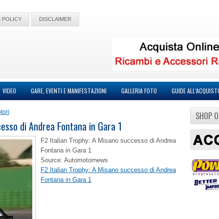
 POLICY
DISCLAIMER
VIDEO
GARE, EVENTI E MANIFESTAZIONI
GALLERIA FOTO
GUIDE ALL’ACQUIST
tori
SHOP O
cesso di Andrea Fontana in Gara 1
F2 Italian Trophy: A Misano successo di Andrea
Fontana in Gara 1
Source: Automotornews
F2 Italian Trophy: A Misano successo di Andrea
Fontana in Gara 1