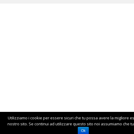
Utilizziamo i cookie per essere sicuri che tu possa avere la migliore e
nostro sito. Se continui ad utilizzare questo sito noi assumiamo che tu 
Ok