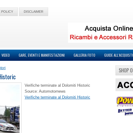
 POLICY
DISCLAIMER
VIDEO
GARE, EVENTI E MANIFESTAZIONI
GALLERIA FOTO
GUIDE ALL’ACQUIST
tori
SHOP O
Historic
Verifiche terminate al Dolomiti Historic
Source: Automotornews
Verifiche terminate al Dolomiti Historic