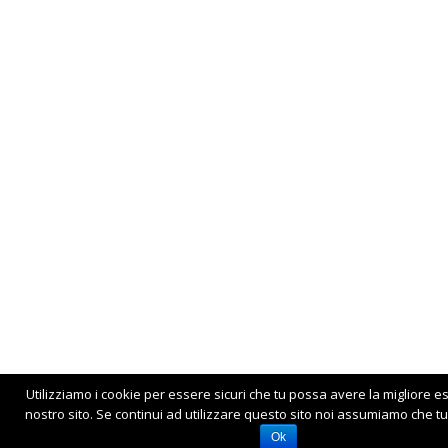
Utilizziamo i cookie per essere sicuri che tu possa avere la migliore e
nostro sito. Se continui ad utilizzare questo sito noi assumiamo che tu 
Ok