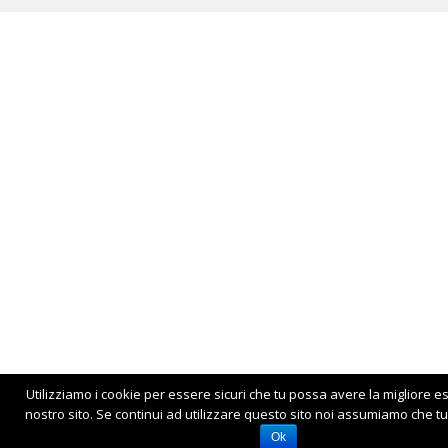
Utilizziamo i cookie per essere sicuri che tu possa avere la migliore e
nostro sito. Se continui ad utilizzare questo sito noi assumiamo che tu 
Ok