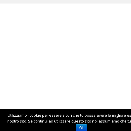
Utilizziamo i cookie per essere sicuri che tu possa avere la migliore e
nostro sito. Se continui ad utilizzare questo sito noi assumiamo che tu 
Ok