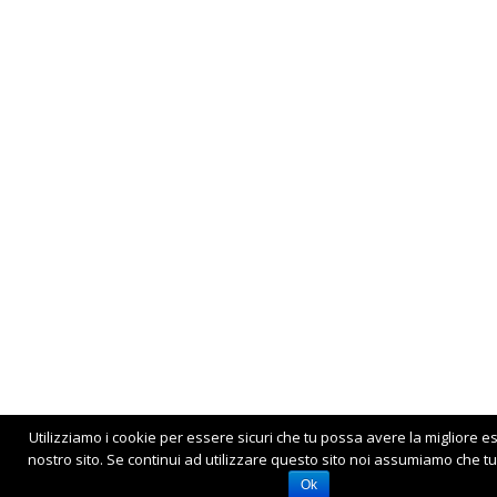
Utilizziamo i cookie per essere sicuri che tu possa avere la migliore e
nostro sito. Se continui ad utilizzare questo sito noi assumiamo che tu 
Ok