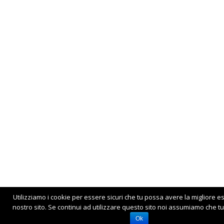
Utilizziamo i cookie per essere sicuri che tu possa avere la migliore e
nostro sito. Se continui ad utilizzare questo sito noi assumiamo che tu 
Ok