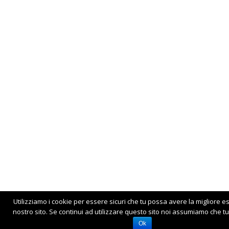
Utilizziamo i cookie per essere sicuri che tu possa avere la migliore e
nostro sito. Se continui ad utilizzare questo sito noi assumiamo che tu 
Ok