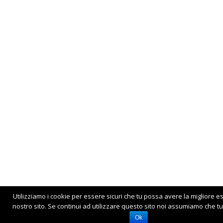
Utilizziamo i cookie per essere sicuri che tu possa avere la migliore e
nostro sito. Se continui ad utilizzare questo sito noi assumiamo che tu 
Ok