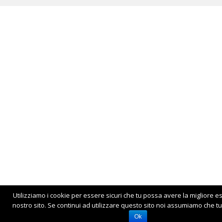
Utilizziamo i cookie per essere sicuri che tu possa avere la migliore e
nostro sito. Se continui ad utilizzare questo sito noi assumiamo che tu 
Ok