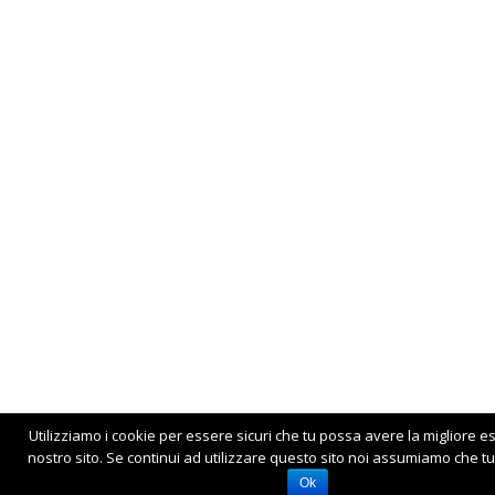
Utilizziamo i cookie per essere sicuri che tu possa avere la migliore e
nostro sito. Se continui ad utilizzare questo sito noi assumiamo che tu 
Ok