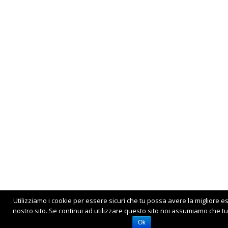
Utilizziamo i cookie per essere sicuri che tu possa avere la migliore e
nostro sito. Se continui ad utilizzare questo sito noi assumiamo che tu 
Ok