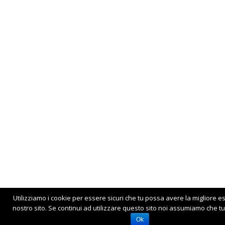
Utilizziamo i cookie per essere sicuri che tu possa avere la migliore e
nostro sito. Se continui ad utilizzare questo sito noi assumiamo che tu 
Ok