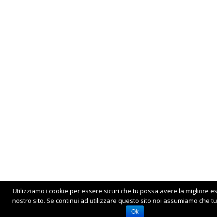
Utilizziamo i cookie per essere sicuri che tu possa avere la migliore e
nostro sito. Se continui ad utilizzare questo sito noi assumiamo che tu 
Ok