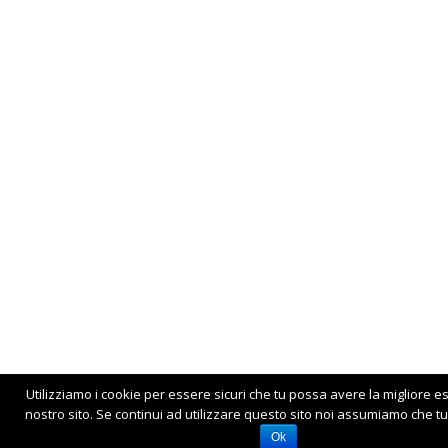
Utilizziamo i cookie per essere sicuri che tu possa avere la migliore e
nostro sito. Se continui ad utilizzare questo sito noi assumiamo che tu 
Ok