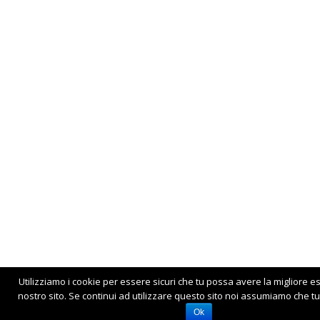
Utilizziamo i cookie per essere sicuri che tu possa avere la migliore e
nostro sito. Se continui ad utilizzare questo sito noi assumiamo che tu 
Ok