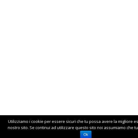
Utilizziamo i cookie per essere sicuri che tu possa avere la migliore e
nostro sito. Se continui ad utilizzare questo sito noi assumiamo che tu 
Ok