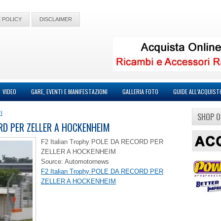
 POLICY
DISCLAIMER
VIDEO
GARE, EVENTI E MANIFESTAZIONI
GALLERIA FOTO
GUIDE ALL’ACQUIST
i
SHOP O
ORD PER ZELLER A HOCKENHEIM
F2 Italian Trophy POLE DA RECORD PER
ZELLER A HOCKENHEIM
Source: Automotornews
F2 Italian Trophy POLE DA RECORD PER
ZELLER A HOCKENHEIM