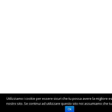
Utilizziamo i cookie per essere sicuri che tu possa avere la migliore e
nostro sito. Se continui ad utilizzare questo sito noi assumiamo che tu 
Ok